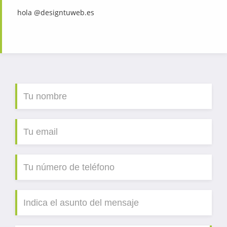
hola @designtuweb.es